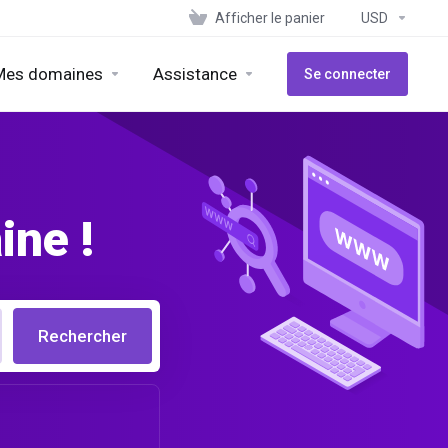
Afficher le panier
USD
Mes domaines
Assistance
Se connecter
ne !
Rechercher